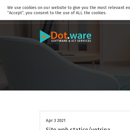
S
We use cookies on our website to give you the most relevant ex
k
“Accept”, you consent to the use of ALL the cookies.
i
p
t
o
c
o
n
t
e
n
t
Apr 3 2021
Sito web statico/vetrina