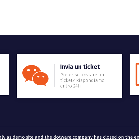
Invia un ticket
Preferisci inviare un
ticket? Rispondiamo
entro 24h
 only as demo site and the dotware company has closed on the en