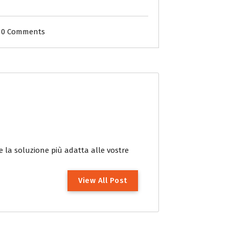
0 Comments
re la soluzione più adatta alle vostre
V
i
e
w
A
l
l
P
o
s
t