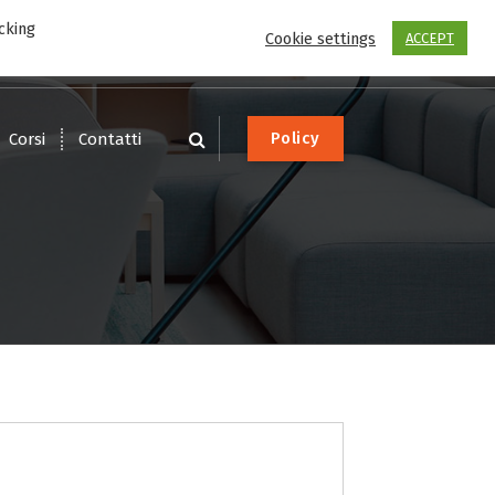
cking
Scrivi
Chiama
Cookie settings
ACCEPT
service@dotware.it
0541-1612626
P
o
l
i
c
y
Corsi
Contatti