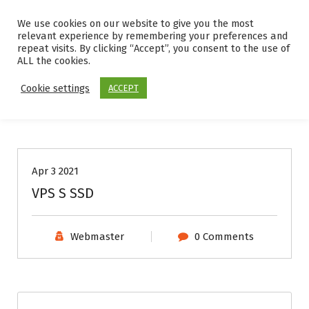
S
k
We use cookies on our website to give you the most
relevant experience by remembering your preferences and
i
repeat visits. By clicking “Accept”, you consent to the use of
p
ALL the cookies.
t
o
Cookie settings
ACCEPT
c
o
n
t
e
Apr 3 2021
n
t
VPS S SSD
Webmaster
0 Comments