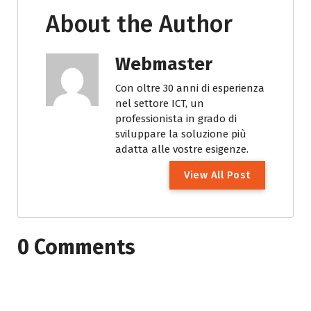
About the Author
Webmaster
Con oltre 30 anni di esperienza
nel settore ICT, un
professionista in grado di
sviluppare la soluzione più
adatta alle vostre esigenze.
V
i
e
w
A
l
l
P
o
s
t
0 Comments