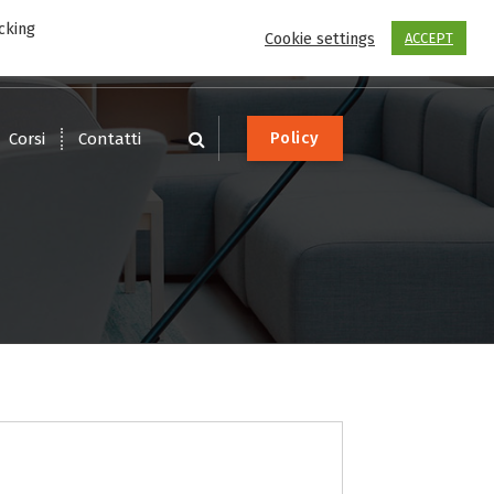
cking
Scrivi
Chiama
Cookie settings
ACCEPT
service@dotware.it
0541-1612626
P
o
l
i
c
y
Corsi
Contatti