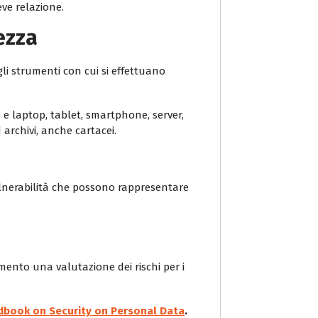
ve relazione.
ezza
 gli strumenti con cui si effettuano
p e laptop, tablet, smartphone, server,
d archivi, anche cartacei.
ulnerabilità che possono rappresentare
amento una valutazione dei rischi per i
book on Security on Personal Data
.