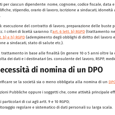
tati per ciascun dipendente: nome, cognome, codice fiscale, data e 
fiche, stipendio, orario di lavoro, iscrizione a sindacati, idoneit
.
lità: esecuzione del contratto di lavoro, preparazione delle buste
 I criteri di liceità saranno: l’
art. 6 lett. b) RGPD
(trattamento nec
tt. b) e h) RGPD
(adempimento degli obblighi di diritto del lavoro e
ione a sindacati, stato di salute etc.).
l trattamento in base alle finalità (in genere 10 o 5 anni oltre la
lta dei dati e i destinatari (es. consulente del lavoro, RSPP, med
 necessità di nomina di un DPO
erificare se la società sia o meno obbligata alla nomina di un
DP
ioni Pubbliche oppure i soggetti che, come attività principale ef
 particolari di cui agli artt. 9 e 10 RGPD;
oraggio regolare e sistematico di dati personali su larga scala.