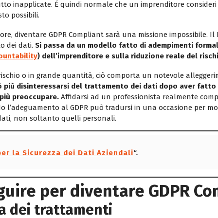
tutto inapplicate. É quindi normale che un imprenditore consideri
o possibili.
itore, diventare GDPR Compliant sarà una missione impossibile. 
 dei dati.
Si passa da un modello fatto di adempimenti formal
ountability
) dell’imprenditore e sulla riduzione reale del risch
ischio o in grande quantità, ciò comporta un notevole alleggerim
 più disinteressarsi del trattamento dei dati dopo aver fatto 
più preoccupare.
Affidarsi ad un professionista realmente comp
do l’adeguamento al GDPR può tradursi in una occasione per moder
dati, non soltanto quelli personali.
er la Sicurezza dei Dati Aziendali
“.
eguire per diventare GDPR Co
a dei trattamenti