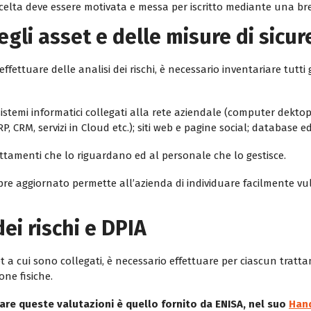
celta deve essere motivata e messa per iscritto mediante una bre
egli asset e delle misure di sicur
effettuare delle analisi dei rischi, è necessario inventariare tutti
 sistemi informatici collegati alla rete aziendale (computer dekto
RP, CRM, servizi in Cloud etc.); siti web e pagine social; database e
attamenti che lo riguardano ed al personale che lo gestisce.
re aggiornato permette all’azienda di individuare facilmente v
dei rischi e DPIA
t a cui sono collegati, è necessario effettuare per ciascun tratt
one fisiche.
tuare queste valutazioni è quello fornito da ENISA, nel suo
Hand