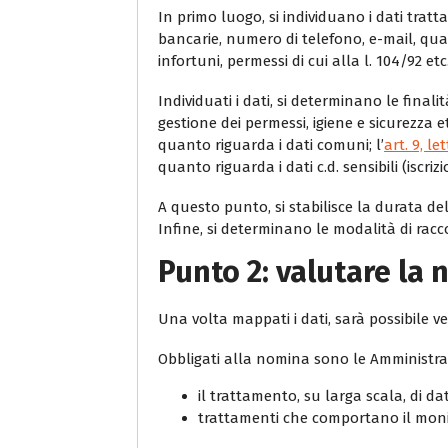
In primo luogo, si individuano i dati trat
bancarie, numero di telefono, e-mail, quali
infortuni, permessi di cui alla l. 104/92 etc
Individuati i dati, si determinano le fina
gestione dei permessi, igiene e sicurezza etc.
quanto riguarda i dati comuni; l’
art. 9, le
quanto riguarda i dati c.d. sensibili (iscriz
A questo punto, si stabilisce la durata de
Infine, si determinano le modalità di racco
Punto 2: valutare la
Una volta mappati i dati, sarà possibile v
Obbligati alla nomina sono le Amministraz
il trattamento, su larga scala, di dati
trattamenti che comportano il monit