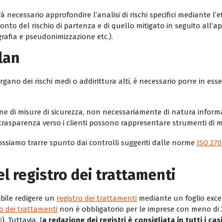
rà necessario approfondire l’analisi di rischi specifici mediante 
to del rischio di partenza e di quello mitigato in seguito all’app
grafia e pseudonimizzazione etc.).
lan
no dei rischi medi o addirittura alti, è necessario porre in essere
one di misure di sicurezza, non necessariamente di natura inform
trasparenza verso i clienti possono rappresentare strumenti di mi
ossiamo trarre spunto dai controlli suggeriti dalle norme
ISO 27
l registro dei trattamenti
ibile redigere un
registro dei trattamenti
mediante un foglio exce
ro dei trattamenti
non è obbligatorio per le imprese con meno di 
D
). Tuttavia, l
a redazione dei registri è consigliata in tutti i ca