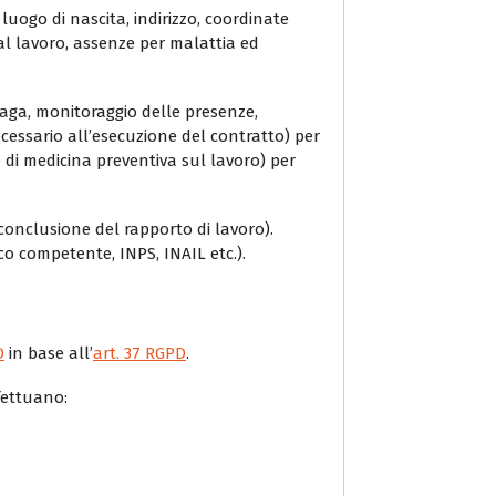
luogo di nascita, indirizzo, coordinate
à al lavoro, assenze per malattia ed
 paga, monitoraggio delle presenze,
essario all’esecuzione del contratto) per
 di medicina preventiva sul lavoro) per
 conclusione del rapporto di lavoro).
ico competente, INPS, INAIL etc.).
O
in base all’
art. 37 RGPD
.
fettuano: