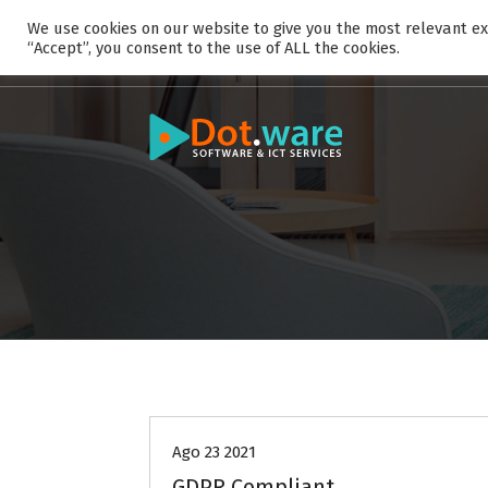
S
We use cookies on our website to give you the most relevant ex
k
“Accept”, you consent to the use of ALL the cookies.
i
p
t
o
c
o
n
t
e
n
t
Privacy
Ago 23 2021
GDPR Compliant