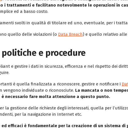
o i trattamenti e facilitano notevolmente le operazioni in caso
mplice ed a basso costo.
amenti svolti in qualità di titolare ed uno, eventuale, per i tratta
ono quello delle violazioni (o
Data Breach
) e quello relativo alle 
 politiche e procedure
nt e gestire i dati in sicurezza, efficenza e nel rispetto dei dirit
guire.
anti è quella finalizzata a riconoscere, gestire e notificare i
Da
n vengono individuate o riconosciute.
La mancata o non tempest
o è necessario fare molta attenzione a questo punto.
 la gestione delle richieste degli interessati, quella per l’utili
ndenti, per la navigazione in Internet etc.
 ed efficaci è fondamentale per la creazione di un sistema di 