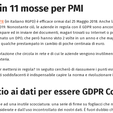
in 11 mosse per PMI
PR
(in italiano RGPD) è efficace ormai dal 25 Maggio 2018. Anche l
2019. Nonostante ciò, le aziende in regola con il GDPR sono anco
mpare ed in inviare dei documenti, magari trovati su Internet o 
inato un DPO, che però hanno visto 2 volte in un anno e che maga
 qualche prestampato in cambio di poche centinaia di euro.
tazione che circola in rete e di cui le aziende vengono inutilm
teria.
r mettersi in regola? In seguito cercherò di riassumere i punti 
ti soddisfacenti è indispensabile capire la norma e rivoluzionare 
io ai dati per essere GDPR 
e ad una inutile scocciatura: una serie di firme su fogliacci che
ate e dall’uso incontrollato dei nostri dati. É fuori dubbio che 