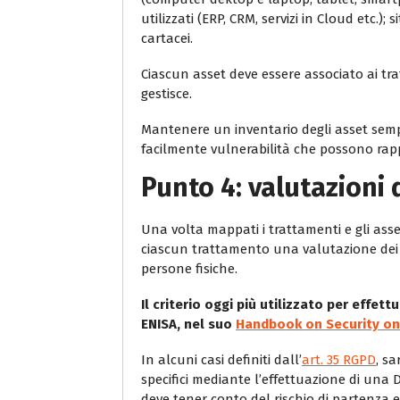
utilizzati (ERP, CRM, servizi in Cloud etc.);
cartacei.
Ciascun asset deve essere associato ai tr
gestisce.
Mantenere un inventario degli asset semp
facilmente vulnerabilità che possono rappr
Punto 4: valutazioni 
Una volta mappati i trattamenti e gli asse
ciascun trattamento una valutazione dei ris
persone fisiche.
Il criterio oggi più utilizzato per effet
ENISA, nel suo
Handbook on Security on
In alcuni casi definiti dall’
art. 35 RGPD
, sa
specifici mediante l’effettuazione di una
deve tener conto del rischio di partenza e