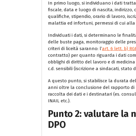
In primo luogo, si individuano i dati trat
fiscale, data e luogo di nascita, indirizzo
qualifiche, stipendio, orario di lavoro, isc
malattia ed infortuni, permessi di cui alla 
Individuati i dati, si determinano le final
delle buste paga, monitoraggio delle prese
criteri di liceità saranno: l’
art. 6 lett. b) R
contratto) per quanto riguarda i dati comu
obblighi di diritto del lavoro e di medicin
c.d. sensibili (iscrizione a sindacati, stato d
A questo punto, si stabilisce la durata del
anni oltre la conclusione del rapporto di 
raccolta dei dati e i destinatari (es. con
INAIL etc.).
Punto 2: valutare la 
DPO