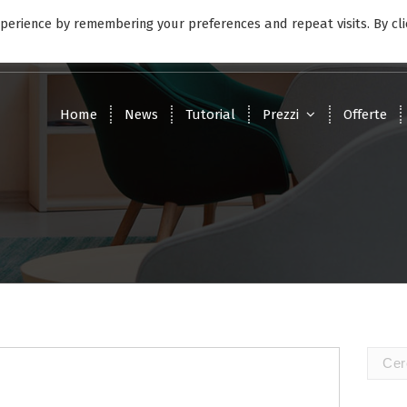
perience by remembering your preferences and repeat visits. By cli
9:00 - 17:00
Lunedì - Venerdì
Home
News
Tutorial
Prezzi
Offerte
Ricerc
per: