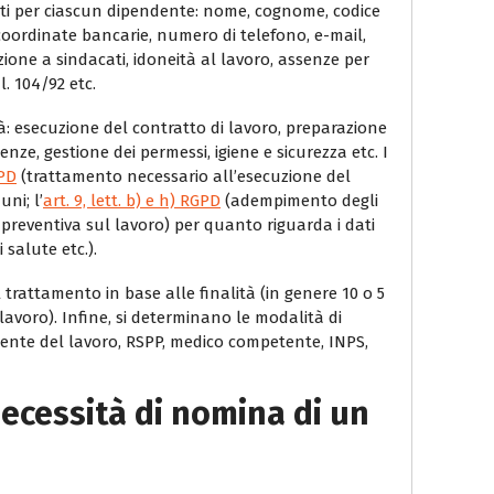
tati per ciascun dipendente: nome, cognome, codice
, coordinate bancarie, numero di telefono, e-mail,
rizione a sindacati, idoneità al lavoro, assenze per
l. 104/92 etc.
ità: esecuzione del contratto di lavoro, preparazione
nze, gestione dei permessi, igiene e sicurezza etc. I
GPD
(trattamento necessario all’esecuzione del
ni; l’
art. 9, lett. b) e h) RGPD
(adempimento degli
a preventiva sul lavoro) per quanto riguarda i dati
i salute etc.).
 trattamento in base alle finalità (in genere 10 o 5
lavoro). Infine, si determinano le modalità di
sulente del lavoro, RSPP, medico competente, INPS,
necessità di nomina di un