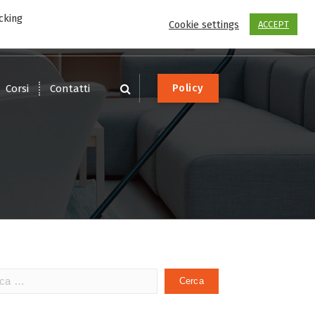
cking
Scrivi
Chiama
Cookie settings
ACCEPT
service@dotware.it
0541-1612626
P
o
l
i
c
y
Corsi
Contatti
a