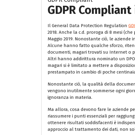
GDPR Compliant 
Il General Data Protection Regulation
GD
2018. Anche la c.d. proroga di 8 mesi (che
Maggio 2019. Nonostante ciò, le aziende i
Alcune hanno fatto qualche sforzo, ritene
documenti, magari trovati su Internet o p
Altri hanno addirittura nominato un DPO,
magari si è limitato a mettere a disposi
prestampato in cambio di poche centinaia
Nonostante ciò, la qualità della document
vengono inutilmente sommerse ogni giorno
ignoranza in materia.
Ma allora, cosa devono fare le aziende per
riassumere i punti essenziali per raggiun
ottenere risultati soddisfacenti è indispe
approccio al trattamento dei dati, non so