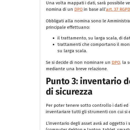
Una volta mappati i dati, sarà possibile ve
nomina di un
DPO
in base all’
art. 37 RGP
Obbligati alla nomina sono le Amministraz
principale effettuano:
il trattamento, su larga scala, di dati
trattamenti che comportano il monit
su larga scala.
Se si decide di non nominare un
DPO,
la s
mediante una breve relazione.
Punto 3: inventario d
di sicurezza
Per poter tenere sotto controllo i dati ed e
inventariare tutti gli strumenti con cui si
L’inventario degli asset avrà ad oggetto i 
(computer dektop e laptop, tablet, smartp