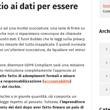
io ai dati per essere
Regi
Com
e ad una inutile scocciatura: una serie di firme su
Arch
ma che non ci risparmiano comunque da chiamate
ostri dati. É fuori dubbio che le leggi sulla privacy
iano rimaste del tutto inapplicate. É quindi normale
e un’ulteriore scocciatura, da liquidare nel minor
itore, diventare GDPR Compliant sarà una missione
eo rivoluziona completamente l’approccio al
ello fatto di adempimenti formali e misure
la responsabilizzazione (
accountability
)
 del rischio.
rischio o in grande quantità, ciò comporta un
legge rispetto al passato. Tuttavia,
l’imprenditore
nto dei dati dopo aver fatto firmare un paio di
Cate