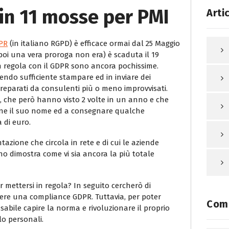
in 11 mosse per PMI
Arti
PR
(in italiano RGPD) è efficace ormai dal 25 Maggio
 poi una vera proroga non era) è scaduta il 19
n regola con il GDPR sono ancora pochissime.
ndo sufficiente stampare ed in inviare dei
reparati da consulenti più o meno improvvisati.
 che però hanno visto 2 volte in un anno e che
zione il suo nome ed a consegnare qualche
 di euro.
azione che circola in rete e di cui le aziende
 dimostra come vi sia ancora la più totale
 mettersi in regola? In seguito cercherò di
gere una compliance GDPR. Tuttavia, per poter
Comm
nsabile capire la norma e rivoluzionare il proprio
lo personali.