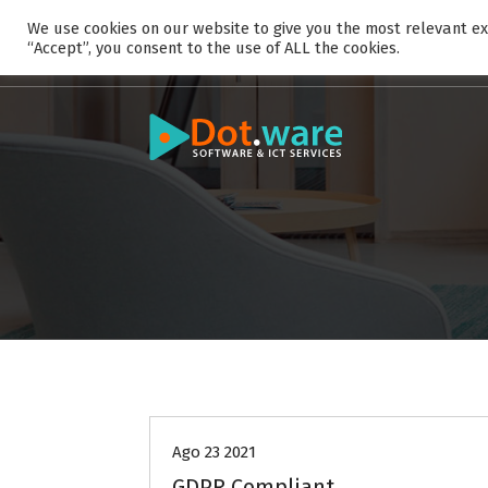
S
We use cookies on our website to give you the most relevant ex
k
“Accept”, you consent to the use of ALL the cookies.
i
p
t
o
c
o
n
t
e
n
t
Privacy
Ago 23 2021
GDPR Compliant