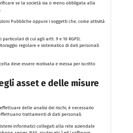
rificare se la società sia o meno obbligata alla
D
.
ioni Pubbliche oppure i soggetti che, come attività
 particolari di cui agli artt. 9 e 10 RGPD;
oraggio regolare e sistematico di dati personali
celta deve essere motivata e messa per iscritto
egli asset e delle misure
ffettuare delle analisi dei rischi, è necessario
 effettuano trattamenti di dati personali.
sistemi informatici collegati alla rete aziendale
hone, server, NAS, router etc.) ed i software