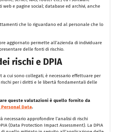
 siti web e pagine social; database ed archivi, anche
attamenti che lo riguardano ed al personale che lo
re aggiornato permette all’azienda di individuare
esentare delle fonti di rischio.
dei rischi e DPIA
t a cui sono collegati, è necessario effettuare per
chi per i diritti e le libertà fondamentali delle
tuare queste valutazioni è quello fornito da
 Personal Data
.
rà necessario approfondire l’analisi di rischi
 DPIA (Data Protection Impact Assessment). La DPIA
 di quello mitigato in seguito all’applicazione delle